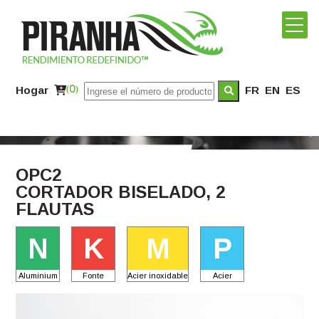
Hogar
(0)
FR
EN
ES
OPC2
CORTADOR BISELADO, 2
FLAUTAS
N
K
M
P
Aluminium
Fonte
Acier inoxidable
Acier