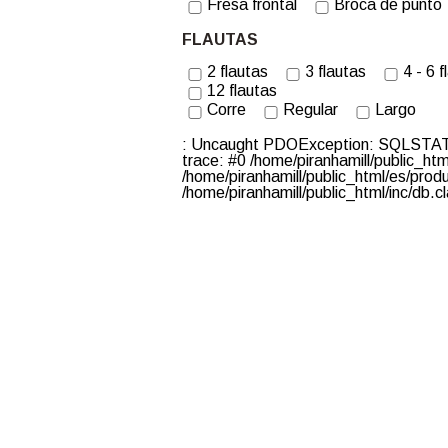
Fresa frontal
Broca de punto
FLAUTAS
2 flautas
3 flautas
4 - 6 
12 flautas
Corre
Regular
Largo
: Uncaught PDOException: SQLSTATE[H
trace: #0 /home/piranhamill/public_
/home/piranhamill/public_html/es/pro
/home/piranhamill/public_html/inc/db