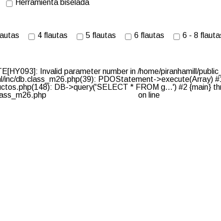
Herramienta biselada
flautas
4 flautas
5 flautas
6 flautas
6 - 8 flauta
Y093]: Invalid parameter number in /home/piranhamill/public
html/inc/db.class_m26.php(39): PDOStatement->execute(Array) #
ductos.php(148): DB->query('SELECT * FROM g...') #2 {main} th
.class_m26.php
on line