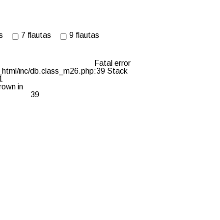
s
7 flautas
9 flautas
Fatal error
_html/inc/db.class_m26.php:39 Stack
1
rown in
39