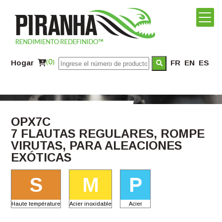
Hogar
(0)
FR
EN
ES
OPX7C
7 FLAUTAS REGULARES, ROMPE
VIRUTAS, PARA ALEACIONES
EXÓTICAS
S
M
P
Haute température
Acier inoxidable
Acier