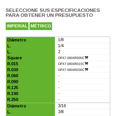
SELECCIONE SUS ESPECIFICACIONES
PARA OBTENER UN PRESUPUESTO
IMPERIAL
MÉTRICO
1/8
1/4
2
OPX7-0804R000C
OPX7-0804R015C
OPX7-0804R030C
-
-
-
-
-
3/16
3/8