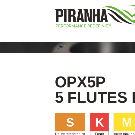
OPX5P
5 FLUTES
S
K
M
Haute température
Fonte
Acier inoxida