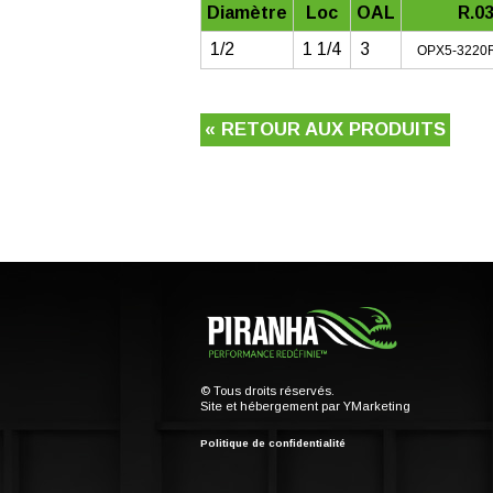
Diamètre
Loc
OAL
R.0
1/2
1 1/4
3
OPX5-3220
« RETOUR AUX PRODUITS
© Tous droits réservés.
Site et hébergement par
YMarketing
Politique de confidentialité