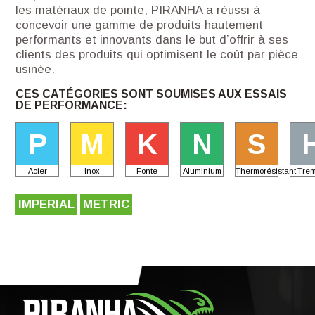
les matériaux de pointe, PIRANHA a réussi à
concevoir une gamme de produits hautement
performants et innovants dans le but d’offrir à ses
clients des produits qui optimisent le coût par pièce
usinée.
CES CATÉGORIES SONT SOUMISES AUX ESSAIS
DE PERFORMANCE:
P
M
K
N
S
Acier
Inox
Fonte
Aluminium
Thermorésistant
Tre
IMPERIAL
METRIC