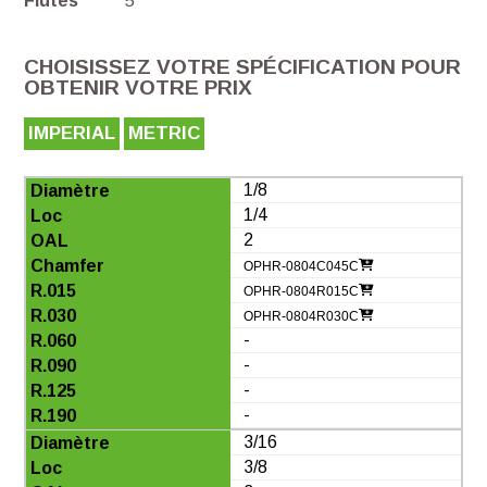
Flutes
5
CHOISISSEZ VOTRE SPÉCIFICATION POUR
OBTENIR VOTRE PRIX
IMPERIAL
METRIC
1/8
1/4
2
OPHR-0804C045C
OPHR-0804R015C
OPHR-0804R030C
-
-
-
-
3/16
3/8